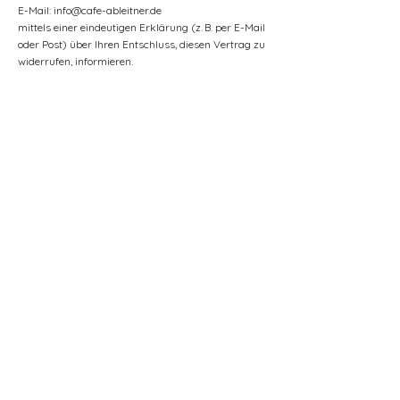
E-Mail: info@cafe-ableitner.de
mittels einer eindeutigen Erklärung (z. B. per E-Mail
oder Post) über Ihren Entschluss, diesen Vertrag zu
widerrufen, informieren.
Folgen des Widerrufs
Wir erstatten alle Zahlungen binnen 14 Tagen ab
Eingang des Widerrufs.
Rückzahlungen erfolgen auf demselben
Zahlungsweg wie die ursprüngliche Transaktion.
Bei Rücksendung physischer Waren tragen Sie die
unmittelbaren Kosten der Rücksendung.
Ausschluss des Widerrufs:
Kein Widerrufsrecht besteht bei schnell
verderblichen Waren (z. B. frischem Gebäck)
Bei Workshop-Buchungen nach ausdrücklicher
Zustimmung
Muster-Widerrufsformular​
11. Verbraucherstreitbeilegung