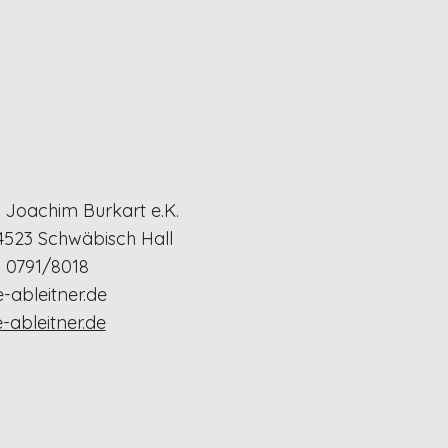
. Joachim Burkart e.K.
74523 Schwäbisch Hall
: 0791/8018
-ableitner.de
-ableitner.de